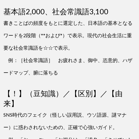
基本語2,000、社会常識語3,100
書きことばの頻度をもとに選定した、日本語の基本となる
ワードを2段階（**および*）で表示。現代の社会生活に重
要な社会常識語を☆☆で表示。
例：［社会常識語］ お疲れさま、御中、恣意的、ハザ
ードマップ、腑に落ちる
【！】（豆知識）／【区別】／【由
来】
SNS時代のフェイク（怪しい誤用説、ウソ語源、謎マナ
ー）に惑わされないための、正確で心強いガイド。