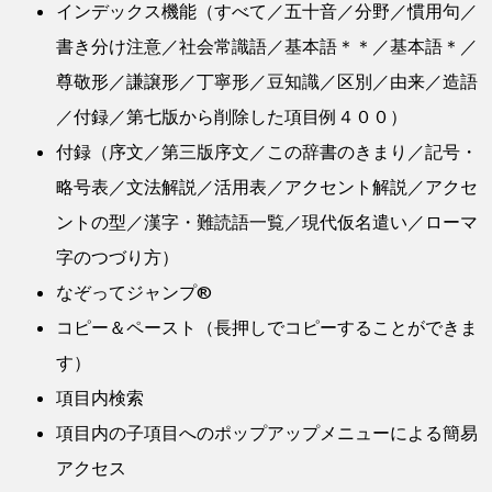
インデックス機能（すべて／五十音／分野／慣用句／
書き分け注意／社会常識語／基本語＊＊／基本語＊／
尊敬形／謙譲形／丁寧形／豆知識／区別／由来／造語
／付録／第七版から削除した項目例４００）
付録（序文／第三版序文／この辞書のきまり／記号・
略号表／文法解説／活用表／アクセント解説／アクセ
ントの型／漢字・難読語一覧／現代仮名遣い／ローマ
字のつづり方）
なぞってジャンプ®
コピー＆ペースト（長押しでコピーすることができま
す）
項目内検索
項目内の子項目へのポップアップメニューによる簡易
アクセス