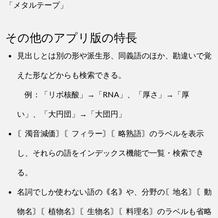
「メタルテープ」
その他のアプリ版の特長
見出しとは別の形や派生形、同義語のほか、勘違いで覚
えた形などからも検索できる。
例：「リボ核酸」→「RNA」、「厚さ」→「厚
い」、「大円団」→「大団円」
〘濁音減価〙〘フィラー〙〘略熟語〙のラベルを表示
し、それらの語をインデックス機能で一覧・検索でき
る。
名詞でしか使わない語の｟名｠や、分野の〘地名〙〘動
物名〙〘植物名〙〘生物名〙〘料理名〙のラベルも省略