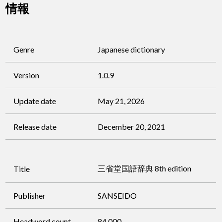
情報
Genre
Japanese dictionary
Version
1.0.9
Update date
May 21, 2026
Release date
December 20, 2021
三省堂国語辞典 8th edition
Title
Publisher
SANSEIDO
Headword count
84,000