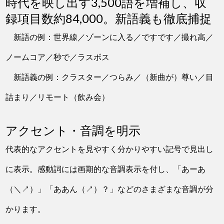
時代を映し出す3,500語を増補し、収
録項目数約84,000。新語義も徹底捕捉
新語の例：世界線／ゾーンに入る／ですです／撮れ高／
ノームコア／秒で／ラスボス
新語義の例：クラスター／つらみ／（新曲が）尊い／目
詰まり／リモート（飲み会）
アクセント・音調を明示
代表的なアクセントを見やすく分かりやすい記号で見出し
に表示。感動詞には画期的な音調表示を付し、「あーあ
（＼↗）」「ああん（↗）？」などのさまざまな音調が分
かります。