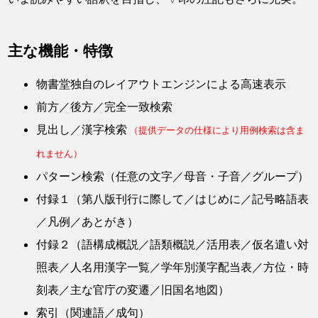
主な機能・特徴
物書堂独自のレイアウトエンジンによる高速表示
前方／後方／完全一致検索
見出し／漢字検索
（提供データの仕様により用例検索は含ま
れません）
パターン検索（任意の文字／母音・子音／グループ）
付録１（第八版刊行に際して／はじめに／記号略語表
／凡例／あとがき）
付録２（語構成概説／語類概説／活用表／仮名遣い対
照表／人名用漢字一覧／学年別漢字配当表／方位・時
刻表／主な官庁の変遷／旧国名地図）
索引（関連語／成句）