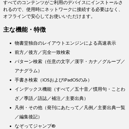
すべてのコンテンツがご利用のデバイスにインストールさ
れるので、使用時にネットワークに接続する必要はなく、
オフラインで安心してお使いいただけます。
主な機能・特徴
物書堂独自のレイアウトエンジンによる高速表示
前方／後方／完全一致検索
パターン検索（任意の文字／漢字・カナ／グループ／
アナグラム）
手書き検索（iOSおよびiPadOSのみ）
インデックス機能（すべて／五十音／慣用句・ことわ
ざ／季語／語誌／補注／主要出典）
凡例・その他（発刊にあたって／凡例／主要出典一覧
／編集後記）
なぞってジャンプ®