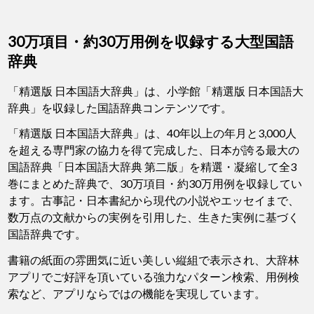
30万項目・約30万用例を収録する大型国語
辞典
「精選版 日本国語大辞典」は、小学館「精選版 日本国語大
辞典」を収録した国語辞典コンテンツです。
「精選版 日本国語大辞典」は、40年以上の年月と3,000人
を超える専門家の協力を得て完成した、日本が誇る最大の
国語辞典「日本国語大辞典 第二版」を精選・凝縮して全3
巻にまとめた辞典で、30万項目・約30万用例を収録してい
ます。古事記・日本書紀から現代の小説やエッセイまで、
数万点の文献からの実例を引用した、生きた実例に基づく
国語辞典です。
書籍の紙面の雰囲気に近い美しい縦組で表示され、大辞林
アプリでご好評を頂いている強力なパターン検索、用例検
索など、アプリならではの機能を実現しています。