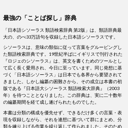
最強の「ことば探し」辞典
「日本語シソーラス 類語検索辞典 第2版」は、類語辞典最
大の、のべ33万語句を収録した日本語シソーラスです。
シソーラスは、意味の類似に従って言葉をグルーピングし
た類語検索辞典です。19世紀半ばにイギリスで刊行された
『ロジェのシソーラス』は、英文を書くためのツールとし
て広く長く愛用され、今日に至っています。同じ発想に基
づく「日本語シソーラス」は日本でも各界から要望されて
きました。しかし編纂の困難さから、その成立は本書の初
版である『日本語大シソーラス 類語検索大辞典』（2003
年）を待つこととなりました。この辞典は、実に二十数年
の編纂期間を経て成し遂げられたものでした。
本書は分類の構成を優先せず、できるだけ多くの言葉・表
現を収録しながら、それを連想に基づいて群にまとめ、分
類を練り上げる作業を繰り返して作られました。そのため