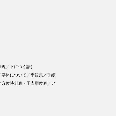
表現／下につく語）
／字体について／季語集／手紙
／方位時刻表・干支順位表／ア