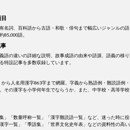
項目
有名詞、百科語から古語・和歌・俳句まで幅広いジャンルの語
5,000語。
記事
義語の違いの詳細な説明、故事成語の由来や語源、語義の移り
る特設記事を多数収録しています。
き）から人名用漢字863字まで網羅。字義から熟語例・難読語例
。その漢字を小学何年生でならうか、また、中学校・高等学校
集」「数量呼称一覧」「漢字難読語一覧」など、迷った時に役
漢字一覧」「季語集」「世界文化史年表」などの資料性の高い