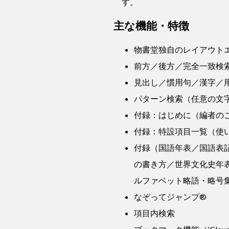
す。
主な機能・特徴
物書堂独自のレイアウト
前方／後方／完全一致検
見出し／慣用句／漢字／
パターン検索（任意の文
付録：はじめに（編者の
付録：特設項目一覧（使
付録（国語年表／国語表
の書き方／世界文化史年
ルファベット略語・略号
なぞってジャンプ®
項目内検索