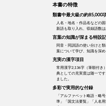
本書の特徴
類書中最大級の約85,000
人名・地名・作品名などの固
新語も取り入れ、収録語数は約8
言葉の知識が深まる特設
同音・同訓語の使い分けと類
葉について学び、知識を深め
充実の漢字項目
常用漢字2,136字（筆順付
典としての充実度は随一です
ました。
多彩で実用的な付録
「アルファベット略語・略号
準」「国文法要覧」「人名用