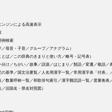
エンジンによる高速表示
索
用例検索
字／母音・子音／グループ／アナグラム）
ことば／この辞典のきまりと使い方／略号・記号表）
い分け／ちがい／故事／語源／はじまり／類語／変遷／敬語／
記の基準／国文法要覧／人名用漢字一覧／常用漢字表「付表」
表／数量呼称一覧／和歌俳句索引／漢字難読語一覧／度量衡表
集／旧国名・県名対照図）