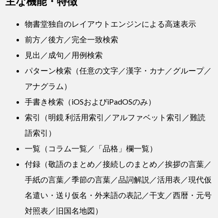
主な機能・特徴
物書堂独自のレイアウトエンジンによる高速表示
前方／後方／完全一致検索
見出／成句／用例検索
パターン検索（任意の文字／漢字・カナ／グループ／
アナグラム）
手書き検索（iOSおよびiPadOSのみ）
索引（明鏡 利活用索引／アルファベット索引／難読
語索引）
一覧（コラム一覧／「品格」欄一覧）
付録（敬語のまとめ／接続しのまとめ／挨拶の言葉／
手紙の言葉／季節の言葉／品詞解説／活用表／現代仮
名遣い・送り仮名・外来語の表記／干支／西暦・元号
対照表／旧国名地図）