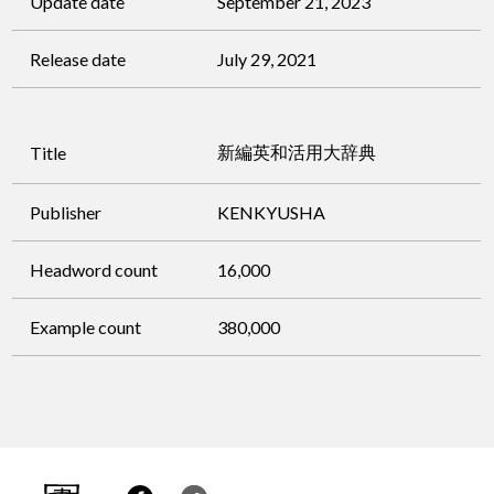
Update date
September 21, 2023
Release date
July 29, 2021
新編英和活用大辞典
Title
Publisher
KENKYUSHA
Headword count
16,000
Example count
380,000