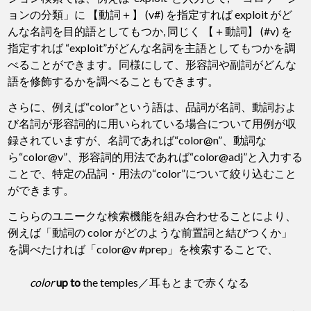
ョンの分類」に 【動詞＋】 (v#) を指定すれば exploit がど
んな名詞を目的語としてもつか, 同じく 【＋動詞】 (#v) を
指定すれば “exploit”がどんな名詞を主語としてもつかを調
べることができます。同様にして、形容詞や副詞がどんな
語を修飾するかを調べることもできます。
さらに、例えば“color”という語は、品詞が名詞、動詞およ
び名詞が形容詞的に用いられている場合について用例が収
録されていますが、名詞であれば“color@n”、動詞な
ら“color@v”、形容詞的用法であれば“color@adj”と入力する
ことで、特定の品詞・用法の“color”について絞り込むこと
ができます。
こららのユニークな検索機能を組み合わせることにより、
例えば「動詞の color がどのような前置詞と結びつくか」
を調べたければ「color@v #prep」を検索することで、
color
up to
the temples／耳もとまで赤くなる