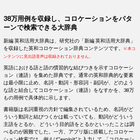
38万用例を収録し、コロケーションをパタ
ーンで検索できる大辞典
新編 英和活用大辞典は、研究社の「新編 英和活用大辞典」
を収録した英和コロケーション辞典コンテンツです。
※ 本コ
ンテンツに見出語音声は収録されておりません。
英語における語と語の慣習的な結びつきを示すコロケーシ
ョン（連語）を集めた辞典です。通常の英和辞典的な要素
は最小限に止め、名詞・動詞・形容詞・副詞が、どのよう
な語と結合してコロケーション（連語）をなすかを、38万
もの用例で具体的に示します。
書籍版は名詞重視の方針で編集されているため、名詞がど
ういう動詞と結びつくかは載っていても、動詞がどういう
主語をとるか、 どういう目的語をとるかといったことは調
べるのが困難でした。一方、アプリ版に搭載したコロケー
ション検索では、例えば“exploit”と入力して, 「コロケーシ