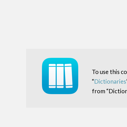
To use this c
“
Dictionaries
from “Diction