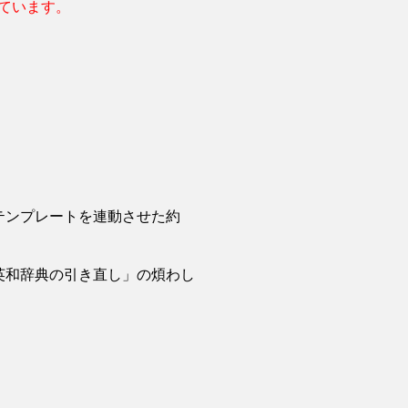
しています。
テンプレートを連動させた約
英和辞典の引き直し」の煩わし
。