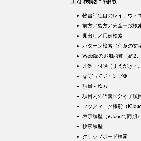
主な機能・特徴
物書堂独自のレイアウト
前方／後方／完全一致検
見出し／用例検索
パターン検索（任意の文
Web版の追加語彙（約2
凡例・付録（まえがき
なぞってジャンプ®
項目内検索
項目内の語義区分や子項
ブックマーク機能（iClo
表示履歴（iCloudで同期
検索履歴
クリップボード検索