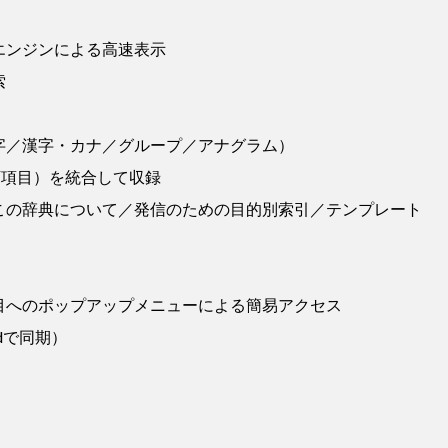
エンジンによる高速表示
索
字／漢字・カナ／グループ／アナグラム）
万項目）を統合して収録
／この辞典について／発信のための目的別索引／テンプレート
目へのポップアップメニューによる簡易アクセス
udで同期）
）