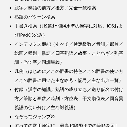
親字／熟語の前方／後方／完全一致検索
熟語のパターン検索
手書き検索（JIS第1〜第4水準の漢字に対応、iOSおよ
びiPadOSのみ）
インデックス機能（すべて／検定級数／音訓／部首／
総画／種別、熟語／四字熟語／故事・ことわざ／熟字
訓・当て字／同訓異義）
凡例（はじめに／この辞書の特色／この辞書の使い方
／この辞書に用いた主な略号・記号／主な出典一覧）
付録（漢字の知識／熟語の成り立ち／送り仮名の付け
方／筆順と画数／時刻・方位表、干支順位表／同音異
義語の使い分け／主な対義語）
なぞってジャンプ®
すべての常用漢字に、最高10段階までの筆順を示し