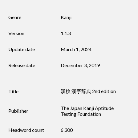
Genre
Kanji
Version
1.1.3
Update date
March 1, 2024
Release date
December 3, 2019
漢検 漢字辞典 2nd edition
Title
The Japan Kanji Aptitude
Publisher
Testing Foundation
Headword count
6,300