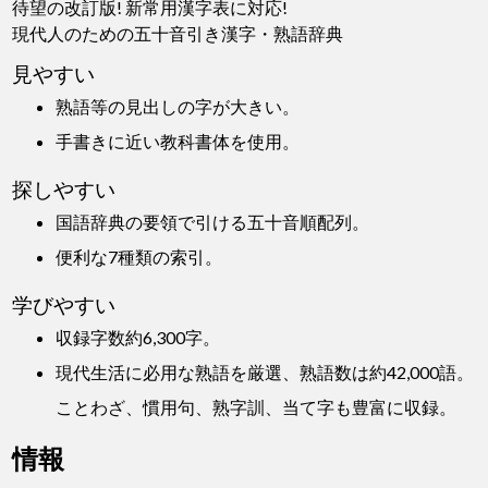
待望の改訂版! 新常用漢字表に対応!
現代人のための五十音引き漢字・熟語辞典
見やすい
熟語等の見出しの字が大きい。
手書きに近い教科書体を使用。
探しやすい
国語辞典の要領で引ける五十音順配列。
便利な7種類の索引。
学びやすい
収録字数約6,300字。
現代生活に必用な熟語を厳選、熟語数は約42,000語。
ことわざ、慣用句、熟字訓、当て字も豊富に収録。
情報