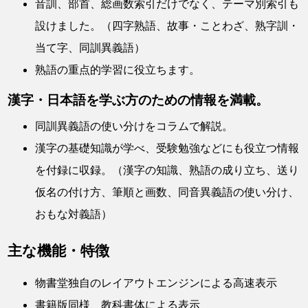
音訓、部首、総画数索引だけでなく、テーマ別索引も
設けました。（四字熟語、故事・ことわざ、熟字訓・
当て字、同訓異義語）
熟語の重点的学習に役立ちます。
漢字・日本語を学ぶ方のための情報を満載。
同訓異義語の使い分けをコラムで解説。
漢字の基礎知識が学べ、受験勉強などにも役立つ情報
を付録に収録。（漢字の知識、熟語の成り立ち、送り
仮名の付け方、筆順と画数、同音異義語の使い分け、
おもな対義語）
主な機能・特徴
物書堂独自のレイアウトエンジンによる高速表示
書籍版同様、教科書体による表示