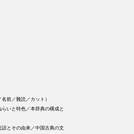
／名前／難読／カット）
ねらいと特色／本辞典の構成と
読語とその由来／中国古典の文