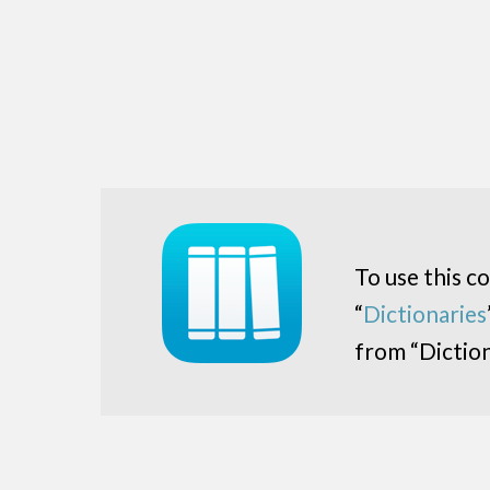
To use this c
“
Dictionaries
from “Diction