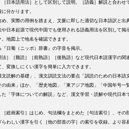
、［日本語用法］として区別して説明。［語義］解説と合わせ
確に分かります。
含め、実際の用例を踏まえ、文脈に即した適切な日本語訳と出
法や日本起源で現代中国でも使用される語義用法を区別して掲
ク。地図上で地名を確認できます。
る『日葡（ニッポ）辞書』の字音を掲示。
法］［難読］［前熟語］［後熟語］など現代日本語漢字の関連
て、変換しにくい漢字を簡単に入力できます。
漢文読解の基礎」、漢文訓読文法の要点「訓読のための日本語
その由来」ほか、「歴史地図」「東アジア地図」「中国年号一
した「字体についての解説」など、漢文学習・読解や現代日本
］［総画索引］はじめ、句法欄をまとめた［句法索引］、その部
ぎらわしい漢字を引く［他の部首の字］の索引を収録。より容