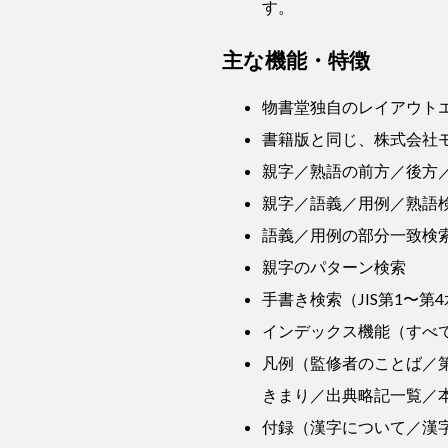
す。
主な機能・特徴
物書堂独自のレイアウト
書籍版と同じ、株式会社
親字／熟語の前方／後方
親字／語義／用例／熟語
語義／用例の部分一致検
親字のパターン検索
手書き検索（JIS第1〜第4
インデックス機能（すべ
凡例（監修者のことば／
きまり／出典略記一覧／
付録（漢字について／漢