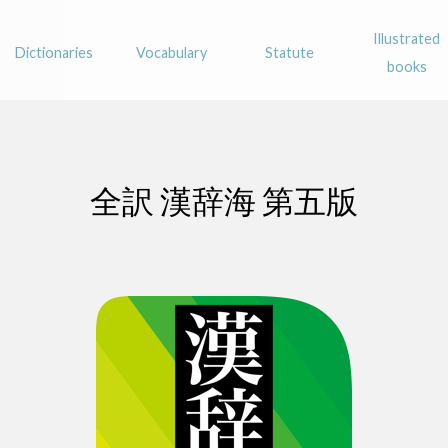
Illustrated
Dictionaries
Vocabulary
Statute
books
全訳 漢辞海 第五版