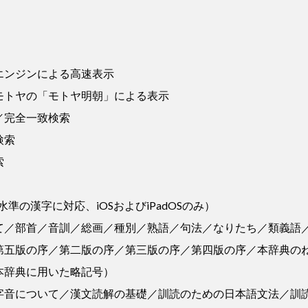
エンジンによる高速表示
モトヤの「モトヤ明朝」による表示
／完全一致検索
検索
索
水準の漢字に対応、iOSおよびiPadOSのみ）
て／部首／音訓／総画／種別／熟語／句法／なりたち／類義語
第五版の序／第二版の序／第三版の序／第四版の序／本辞典の
本辞典に用いた略記号）
字音について／漢文読解の基礎／訓読のための日本語文法／訓