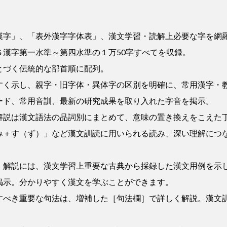
。
漢字」、「表外漢字字体表」、漢文学習・読解上必要な字を網
Ｓ漢字第一水準～第四水準の１万50字すべてを収録。
とづく伝統的な部首順に配列。
すく示し、親字・旧字体・異体字の区別を明確に、常用漢字・
ード、常用音訓、最新の研究成果を取り入れた字音を掲示。
解説は漢文語法の品詞別にまとめて、意味の置き換えをこえた
み＋す（ず）」など漢文訓読に用いられる読み、深い理解につ
］解説には、漢文学習上重要な古典から採録した漢文用例を示
掲示。分かりやすく漢文を学ぶことができます。
すべき重要な句法は、増補した［句法欄］で詳しく解説。漢文