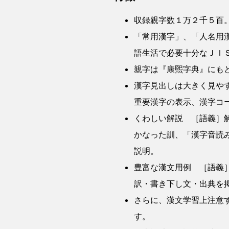
収録親字数１万２千５百
「常用漢字」、「人名用
語生活で必要十分なＪＩ
親字は『康煕字典』にも
漢字見出しは大きく見や
重要漢字の表示、漢字コ
くわしい解説 ［語義］
かなった訓、「漢字音読
説明。
豊富な漢文用例 ［語義
訳・書き下し文・出典を
さらに、漢文学習上注意
す。