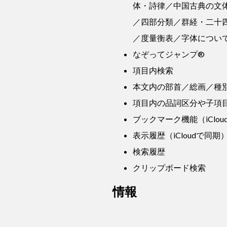
体・詩律／中国古典の文
／四部分類／群経・二十
／度量衡表／字体につい
なぞってジャンプ®
項目内検索
本文内の部首／総画／種
項目内の品詞区分や子項
ブックマーク機能（iClo
表示履歴（iCloudで同期
検索履歴
クリップボード検索
情報