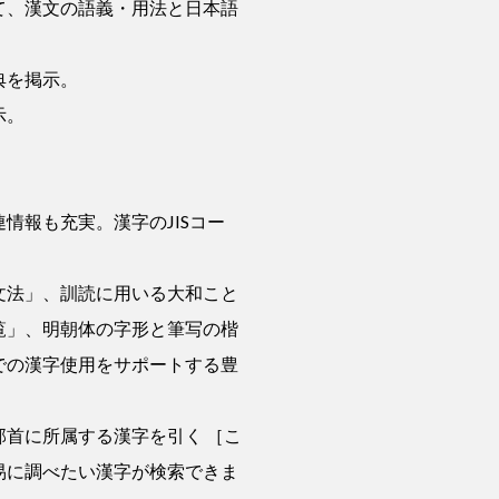
て、漢文の語義・用法と日本語
典を掲示。
示。
情報も充実。漢字のJISコー
文法」、訓読に用いる大和こと
覧」、明朝体の字形と筆写の楷
での漢字使用をサポートする豊
首に所属する漢字を引く ［こ
易に調べたい漢字が検索できま