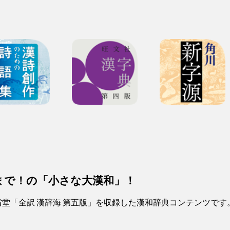
まで！の「小さな大漢和」！
省堂「全訳 漢辞海 第五版」を収録した漢和辞典コンテンツです