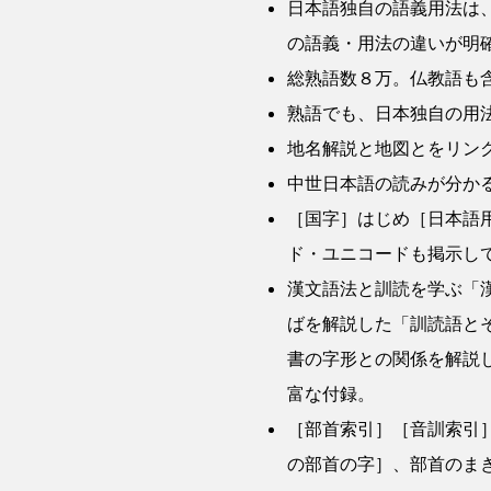
日本語独自の語義用法は
の語義・用法の違いが明
総熟語数８万。仏教語も
熟語でも、日本独自の用
地名解説と地図とをリン
中世日本語の読みが分か
［国字］はじめ［日本語用
ド・ユニコードも掲示し
漢文語法と訓読を学ぶ「
ばを解説した「訓読語と
書の字形との関係を解説
富な付録。
［部首索引］［音訓索引
の部首の字］、部首のま