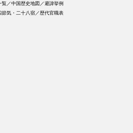
一覧／中国歴史地図／避諱挙例
四節気・二十八宿／歴代官職表