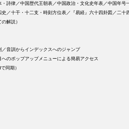
体・詩律／中国歴代王朝表／中国政治・文化史年表／中国年号
四史／十干・十二支・時刻方位表／『易経』六十四卦図／二十
ての解説）
別／音訓からインデックスへのジャンプ
目へのポップアップメニューによる簡易アクセス
udで同期）
）