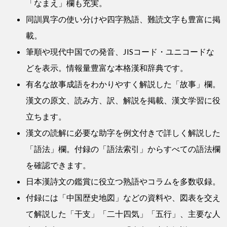
「なまえ」欄も充実。
同訓異字の使い分けや四字熟語、難読文字も豊富に掲
載。
筆順や現代中国での発音、JISコード・ユニコードな
どを表示。情報量豊富な本格漢和辞典です。
有名な故事成語をわかりやすく解説した「故事」欄。
漢文の原文、読み方、訳、解説を掲載、漢文学習に役
立ちます。
漢文の読解に必要な助字を例文付きで詳しく解説した
「語法」欄。付録の「語法索引」からすべての語法欄
を確認できます。
日本漢詩文の鑑賞に役立つ熟語やコラムを多数収録。
付録には「中国歴史地図」などの資料や、図表を交え
て解説した「干支」「二十四気」「五行」、主要な人