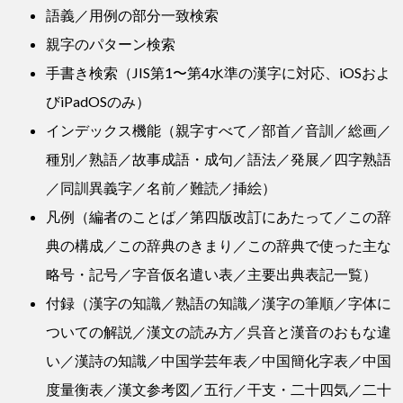
語義／用例の部分一致検索
親字のパターン検索
手書き検索（JIS第1〜第4水準の漢字に対応、iOSおよ
びiPadOSのみ）
インデックス機能（親字すべて／部首／音訓／総画／
種別／熟語／故事成語・成句／語法／発展／四字熟語
／同訓異義字／名前／難読／挿絵）
凡例（編者のことば／第四版改訂にあたって／この辞
典の構成／この辞典のきまり／この辞典で使った主な
略号・記号／字音仮名遣い表／主要出典表記一覧）
付録（漢字の知識／熟語の知識／漢字の筆順／字体に
ついての解説／漢文の読み方／呉音と漢音のおもな違
い／漢詩の知識／中国学芸年表／中国簡化字表／中国
度量衡表／漢文参考図／五行／干支・二十四気／二十