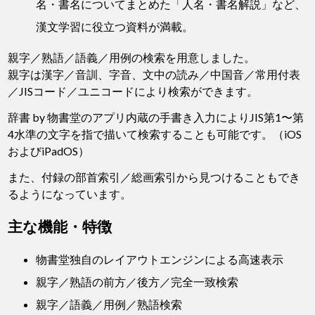
名・書名についてまとめた「人名・書名解説」など、
漢文学習に役立つ資料が満載。
親字／熟語／語義／用例の検索を用意しました。
親字は漢字／音訓、字音、文中の読み／中国音／常用付表
／JISコード／ユニコードにより検索ができます。
辞書 by 物書堂のアプリ内蔵の手書き入力によりJIS第1〜第
4水準の文字を指で描いて検索することも可能です。（iOS
およびiPadOS）
また、付録の部首索引／総画索引から見つけることもでき
るようになっています。
主な機能・特徴
物書堂独自のレイアウトエンジンによる高速表示
親字／熟語の前方／後方／完全一致検索
親字／語義／用例／熟語検索