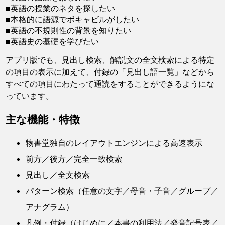
■英語の授業のネタを探したい
■本格的に語源でボキャビルがしたい
■英語の不規則性の背景を知りたい
■英語史の基礎を学びたい
アプリ版でも、見出し検索、解説文の全文検索による特定
の項目の表示に加えて、付録の「見出し語一覧」などから
すべての項目にわたって通読をすることができるようにな
っています。
主な機能・特徴
物書堂独自のレイアウトエンジンによる高速表示
前方／後方／完全一致検索
見出し／全文検索
パターン検索（任意の文字／母音・子音／グループ／
アナグラム）
凡例・付録（はじめに／本書の利用法／発音記号表／