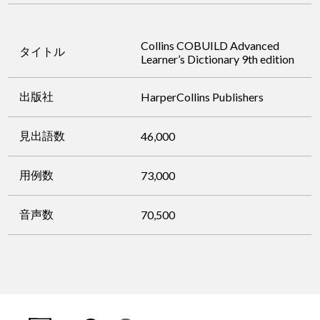
Collins COBUILD Advanced
タイトル
Learner’s Dictionary 9th edition
出版社
HarperCollins Publishers
見出語数
46,000
用例数
73,000
音声数
70,500