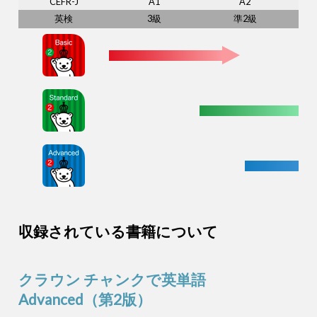
CEFR-J
A1
A2
英検
3級
準2級
収録されている書籍について
クラウン チャンクで英単語
Advanced（第2版）