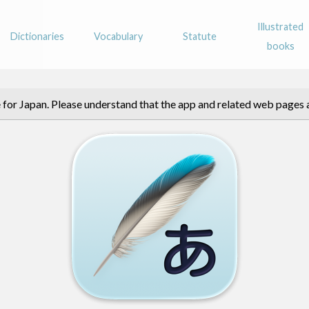
Illustrated
Dictionaries
Vocabulary
Statute
books
 for Japan. Please understand that the app and related web pages a