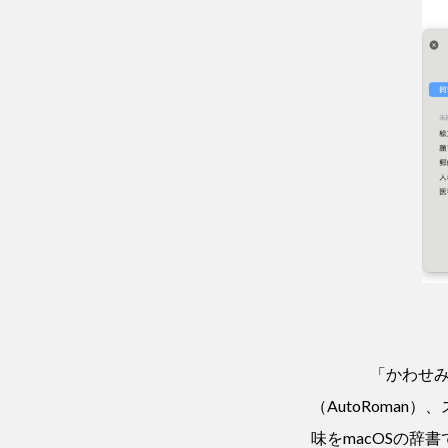
「かわせみ
（AutoRoma
味をmacOSの