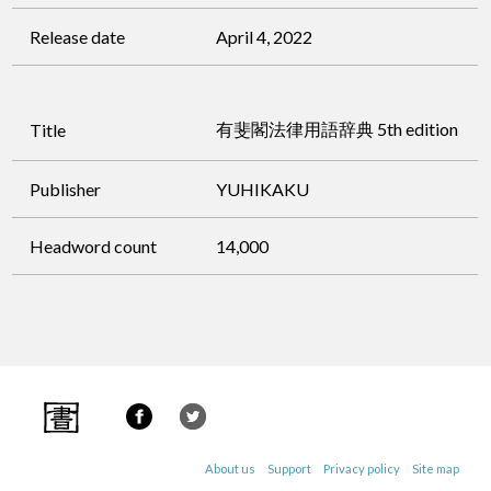
Release date
April 4, 2022
有斐閣法律用語辞典 5th edition
Title
Publisher
YUHIKAKU
Headword count
14,000
About us
Support
Privacy policy
Site map