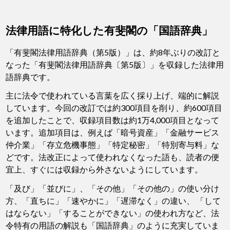
法律用語に特化した有斐閣の「国語辞典」
「有斐閣法律用語辞典（第5版）」は、約8年ぶりの改訂と
なった「有斐閣法律用語辞典〔第5版〕」を収録した法律用
語辞典です。
主に法令で使われている言葉を広く採り上げ、端的に解説
しています。今回の改訂では約300項目を削り、約600項目
を追加したことで、収録項目数は約1万4,000項目となって
います。追加項目は、例えば「暗号資産」「金融サービス
仲介業」「存立危機事態」「特定秘密」「特別寄与料」な
どです。法改正によって使われなくなった語も、読者の便
宜上、すぐには収録から外さないようにしています。
「及び」「並びに」、「その他」「その他の」の使い分け
方、「直ちに」「速やかに」「遅滞なく」の違い、 「して
はならない」「することができない」の使われ方など、法
令特有の用語の解説も「国語辞典」のように充実していま