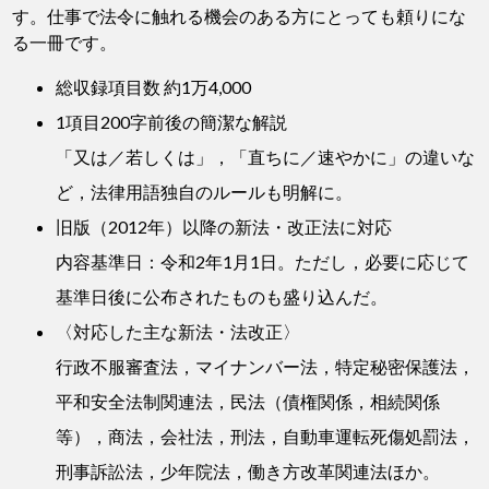
す。仕事で法令に触れる機会のある方にとっても頼りにな
る一冊です。
総収録項目数 約1万4,000
1項目200字前後の簡潔な解説
「又は／若しくは」，「直ちに／速やかに」の違いな
ど，法律用語独自のルールも明解に。
旧版（2012年）以降の新法・改正法に対応
内容基準日：令和2年1月1日。ただし，必要に応じて
基準日後に公布されたものも盛り込んだ。
〈対応した主な新法・法改正〉
行政不服審査法，マイナンバー法，特定秘密保護法，
平和安全法制関連法，民法（債権関係，相続関係
等），商法，会社法，刑法，自動車運転死傷処罰法，
刑事訴訟法，少年院法，働き方改革関連法ほか。