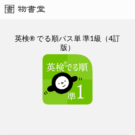
英検® でる順パス単 準1級（4訂
版）