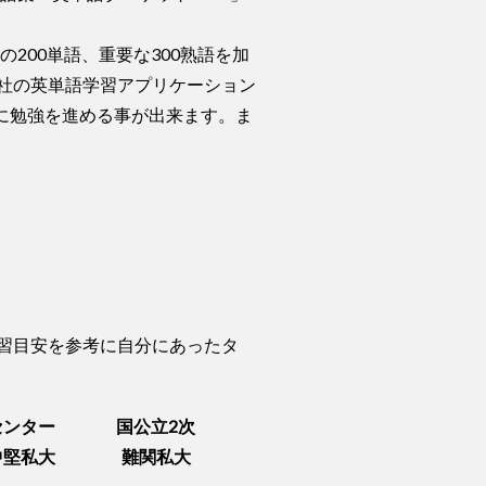
200単語、重要な300熟語を加
弊社の英単語学習アプリケーション
に勉強を進める事が出来ます。ま
習目安を参考に自分にあったタ
センター
国公立2次
中堅私大
難関私大