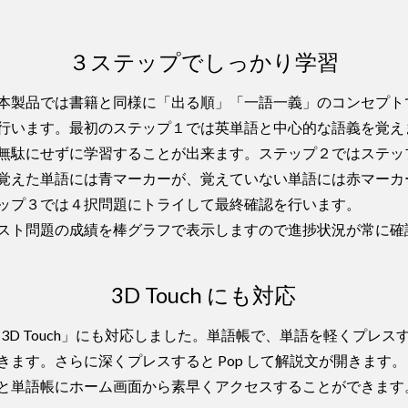
３ステップでしっかり学習
本製品では書籍と同様に「出る順」「一語一義」のコンセプト
行います。最初のステップ１では英単語と中心的な語義を覚え
無駄にせずに学習することが出来ます。ステップ２ではステッ
覚えた単語には青マーカーが、覚えていない単語には赤マーカ
ップ３では４択問題にトライして最終確認を行います。
スト問題の成績を棒グラフで表示しますので進捗状況が常に確
3D Touch にも対応
る「3D Touch」にも対応しました。単語帳で、単語を軽くプレスすると 3
きます。さらに深くプレスすると Pop して解説文が開きます
と単語帳にホーム画面から素早くアクセスすることができます