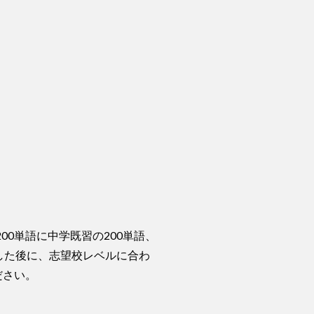
00単語に中学既習の200単語、
をした後に、志望校レベルに合わ
ださい。