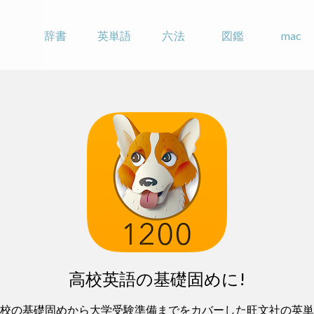
辞書
英単語
六法
図鑑
mac
高校英語の基礎固めに!
高校の基礎固めから大学受験準備までをカバーした旺文社の英単