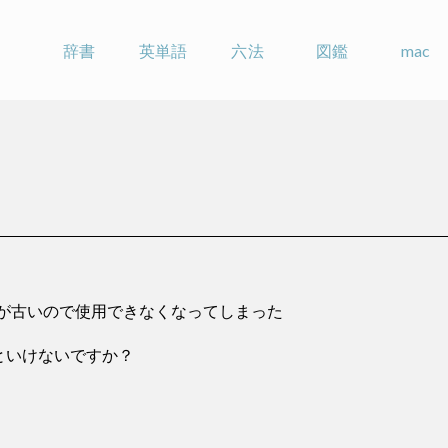
辞書
英単語
六法
図鑑
mac
Sが古いので使用できなくなってしまった
といけないですか？