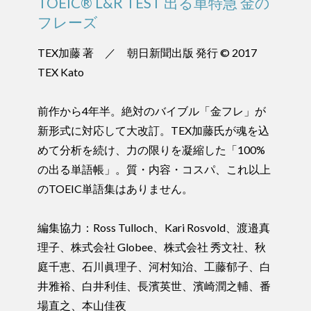
TOEIC® L&R TEST 出る単特急 金の
フレーズ
TEX加藤 著 ／ 朝日新聞出版 発行 © 2017
TEX Kato
前作から4年半。絶対のバイブル「金フレ」が
新形式に対応して大改訂。TEX加藤氏が魂を込
めて分析を続け、力の限りを凝縮した「100%
の出る単語帳」。質・内容・コスパ、これ以上
のTOEIC単語集はありません。
編集協力：Ross Tulloch、Kari Rosvold、渡邉真
理子、株式会社 Globee、株式会社 秀文社、秋
庭千恵、石川眞理子、河村知治、工藤郁子、白
井雅裕、白井利佳、長濱英世、濱崎潤之輔、番
場直之、本山佳夜