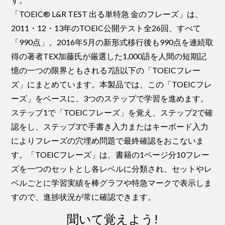
「TOEIC® L&R TEST 出る単特急 金のフレーズ」は、
2011・12・13年のTOEIC公開テスト全26回、すべて
「990点」。2016年5月の新形式移行後も990点を連続取
得の著者TEX加藤氏が厳選した1,000語を人間の短期記
憶の一つの限界ともされる7語以下の「TOEICフレー
ズ」にまとめています。本製品では、この「TOEICフレ
ーズ」をベースに、3つのステップで学習を進めます。
ステップ1で「TOEICフレーズ」を覚え、ステップ2で確
認をし、ステップ3で手書き入力またはキーボード入力
によりフレーズの穴埋め問題で最終確認をおこないま
す。「TOEICフレーズ」は、書籍の1ページ分10フレー
ズを一つのセットとし各レベルに分類され、セットやレ
ベルごとに学習実績を棒グラフや特急マークで表示しま
すので、進捗状況が常に確認できます。
聞いて覚えよう!