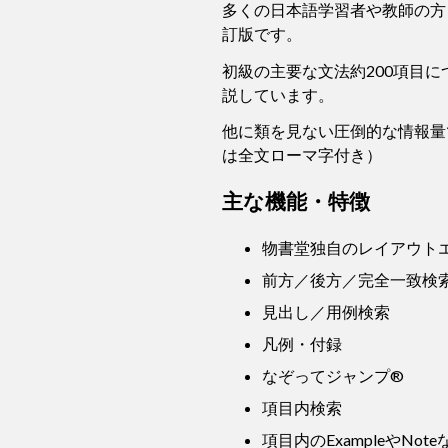
多くの日本語学習者や教師の方
訂版です。
初級の主要な文法約200項目
説しています。
他に類を見ない圧倒的な情報量
は全文ローマ字付き）
主な機能・特徴
物書堂独自のレイアウト
前方／後方／完全一致検
見出し／用例検索
凡例・付録
なぞってジャンプ®
項目内検索
項目内のExampleやN