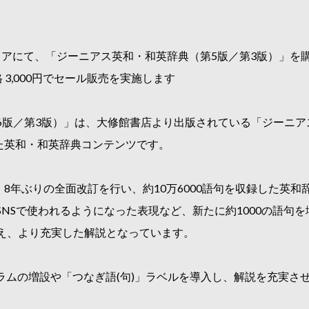
ストアにて、「ジーニアス英和・和英辞典（第5版／第3版）」
格 3,000円でセール販売を実施します
6版／第3版）」は、大修館書店より出版されている「ジーニア
た英和・和英辞典コンテンツです。
、8年ぶりの全面改訂を行い、約10万6000語句を収録した英
NSで使われるようになった表現など、新たに約1000の語句
え、より充実した解説となっています。
ラムの増設や「つなぎ語(句)」ラベルを導入し、解説を充実さ