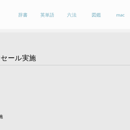
辞書
英単語
六法
図鑑
mac
記念セール実施
施