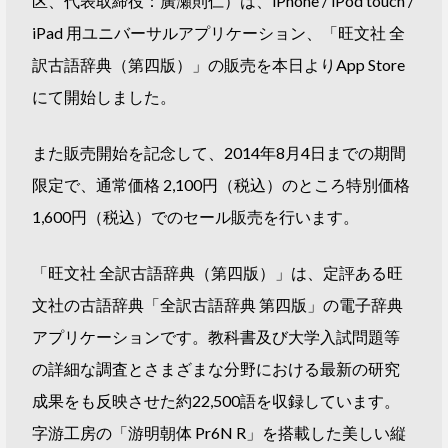
区、代表取締役：廣瀬則仁）は、iPhone / iPod touch /
iPad 用ユニバーサルアプリケーション、「旺文社 全
訳古語辞典（第四版）」の販売を本日よりApp Store
にて開始しました。
また販売開始を記念して、2014年8月4日までの期間
限定で、通常価格 2,100円（税込）のところ特別価格
1,600円（税込）でのセール販売を行います。
「旺文社 全訳古語辞典（第四版）」は、定評ある旺
文社の古語辞典「全訳古語辞典 第四版」の電子辞典
アプリケーションです。教科書及び大学入試問題等
の詳細な調査とさまざまな分野における最新の研究
成果をも反映させた約22,500語を収録しています。
字游工房の「游明朝体 Pr6N R」を搭載した美しい縦