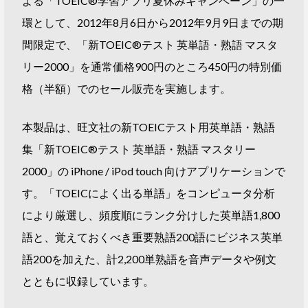
よる「TOEIC®学習アプリ夏休みキャンペーン」の一
環として、2012年8月6日から2012年9月9日までの期
間限定で、「新TOEIC®テスト 英単語・熟語 マスタ
リー2000」を通常価格900円のところ450円の特別価
格（半額）でのセール販売を実施します。
本製品は、旺文社の新TOEICテスト用英単語・熟語
集「新TOEIC®テスト 英単語・熟語 マスタリー
2000」の iPhone / iPod touch 向けアプリケーションで
す。「TOEICによく出る単語」をコンピュータ分析
により厳選し、頻度順にランク分けした英単語1,800
語と、覚えておくべき重要熟語200語にビジネス英単
語200を加えた、計2,200単熟語を音声データや例文
とともに収録しています。