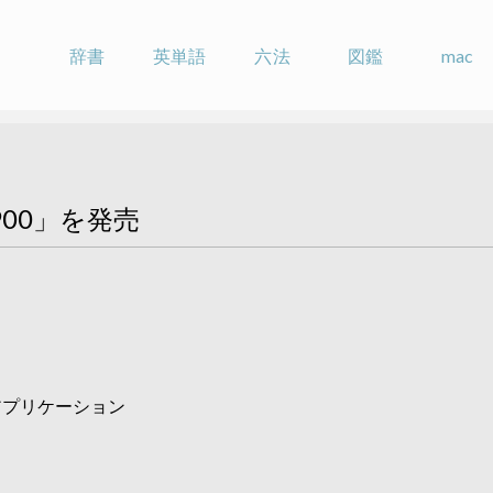
辞書
英単語
六法
図鑑
mac
00」を発売
ad™ 用アプリケーション