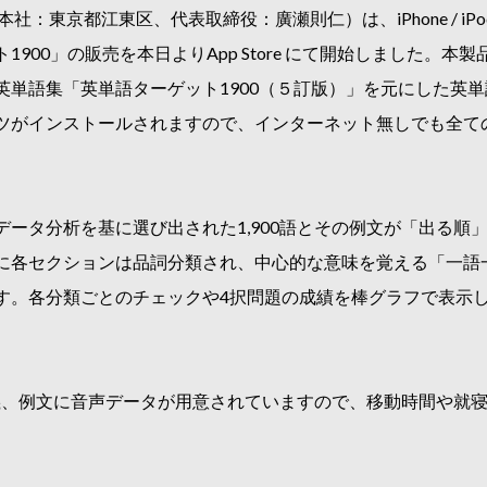
東京都江東区、代表取締役：廣瀬則仁）は、iPhone / iPod to
00」の販売を本日よりApp Store にて開始しました。本製品
英単語集「英単語ターゲット1900（５訂版）」を元にした英
ツがインストールされますので、インターネット無しでも全て
ータ分析を基に選び出された1,900語とその例文が「出る順」
に各セクションは品詞分類され、中心的な意味を覚える「一語
す。各分類ごとのチェックや4択問題の成績を棒グラフで表示
語義、例文に音声データが用意されていますので、移動時間や就