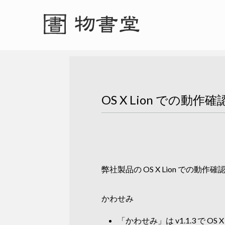
OS X Lion での動作
弊社製品の OS X Lion での
かわせみ
「かわせみ」は v1.1.3 で OS