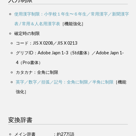
使用漢字制限：小学校１年生〜６年生／常用漢字／新聞漢字
表 / 常用＆人名用漢字表
［機能強化］
確定時の制限
コード：JIS X 0208／JIS X 0213
グリフID：Adobe Japn 1-3（Std書体）／Adobe Japn 1-
4（Pro書体）
カタカナ：全角に制限
英字／数字／括弧／記号：全角に制限／半角に制限
［機能
強化］
変換辞書
メイン辞書 ：約27万語