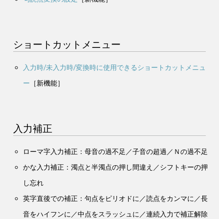
ショートカットメニュー
入力時/未入力時/変換時に使用できるショートカットメニュ
ー
［新機能］
入力補正
ローマ字入力補正：母音の過不足／子音の超過／Ｎの過不足
かな入力補正：濁点と半濁点の押し間違え／シフトキーの押
し忘れ
英字直後での補正：句点をピリオドに／読点をカンマに／長
音をハイフンに／中点をスラッシュに／連続入力で補正解除