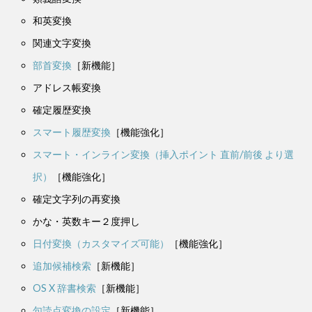
和英変換
関連文字変換
部首変換
［新機能］
アドレス帳変換
確定履歴変換
スマート履歴変換
［機能強化］
スマート・インライン変換（挿入ポイント 直前/前後 より選
択）
［機能強化］
確定文字列の再変換
かな・英数キー２度押し
日付変換（カスタマイズ可能）
［機能強化］
追加候補検索
［新機能］
OS X 辞書検索
［新機能］
句読点変換の設定
［新機能］