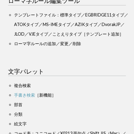
ローマ字ルール編集ツール
テンプレートファイル：標準タイプ／EGBRIDGE11タイプ／
ATOKタイプ／MS-IMEタイプ／AZIKタイプ／DvorakJP／
JLOD／VJEタイプ／ことえりタイプ
［テンプレート追加］
ローマ字ルールの追加／変更／削除
文字パレット
複合検索
手書き検索
［新機能］
部首
分類
絵文字
コード表：ユニコード／X0213 面句点／Shift JIS（Mac）／